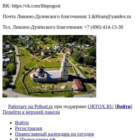
ВК: https://vk.com/ilinpogost
Почта Ликино-Дулевского благочиния: LikHram@yandex.ru
Тел. Ликино-Дулевского благочиния:
+7 (496) 414-13-30
Работает на Prihod.ru
при поддержке
ORTOX.RU
[
Войти
]
Перейти к верхней панели
Войти
Регистрация
Православный календарь на сегодня
В-Православии.рф