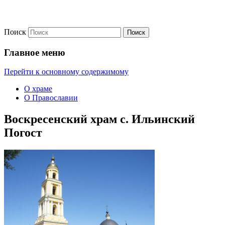
Поиск
Официальный приходской сайт
Храм Воскресения Христова
Главное меню
с.Ильинский Погост
Перейти к основному содержимому
О храме
О Православии
Воскресенский храм с. Ильинский
Погост